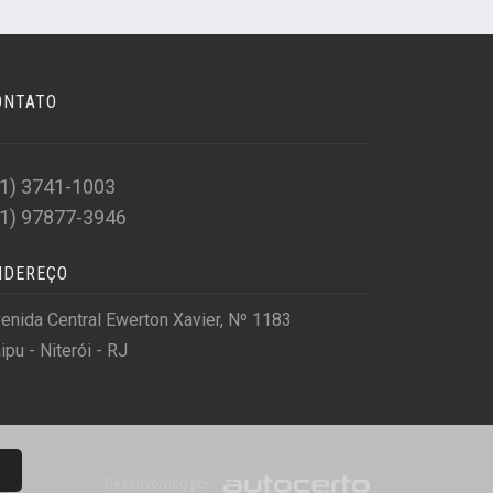
ONTATO
21) 3741-1003
21) 97877-3946
NDEREÇO
enida Central Ewerton Xavier, Nº 1183
aipu - Niterói - RJ
Desenvolvido por