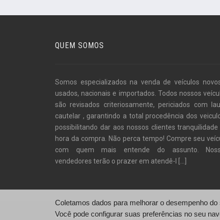
QUEM SOMOS
Somos especializados na venda de veículos novo
usados, nacionais e importados. Todos nossos veícu
são revisados criteriosamente, periciados com la
cautelar , garantindo a total procedência dos veiculo
possibilitando dar aos nossos clientes tranquilidade
hora da compra. Não perca tempo! Compre seu veíc
com quem mais entende do assunto. Noss
vendedores terão o prazer em atendê-l
[...]
Coletamos dados para melhorar o desempenho do si
Você pode configurar suas preferências no seu nav
© Embaixador Veículos - http://embaixadorveiculos.com.br/