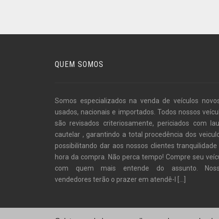
QUEM SOMOS
Somos especializados na venda de veículos novo
usados, nacionais e importados. Todos nossos veícu
são revisados criteriosamente, periciados com la
cautelar , garantindo a total procedência dos veiculo
possibilitando dar aos nossos clientes tranquilidade
hora da compra. Não perca tempo! Compre seu veíc
com quem mais entende do assunto. Noss
vendedores terão o prazer em atendê-l
[...]