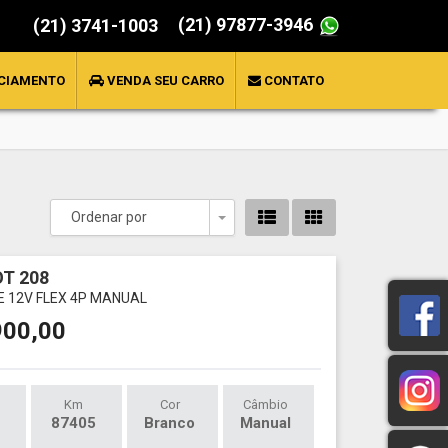
(21) 97877-3946
(21) 3741-1003
CIAMENTO
VENDA SEU CARRO
CONTATO
Ordenar por
Toggle Dropdown
T 208
VE 12V FLEX 4P MANUAL
900,00
Km
Cor
Câmbio
87405
Branco
Manual