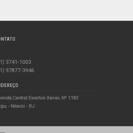
ONTATO
21) 3741-1003
21) 97877-3946
NDEREÇO
enida Central Ewerton Xavier, Nº 1183
aipu - Niterói - RJ