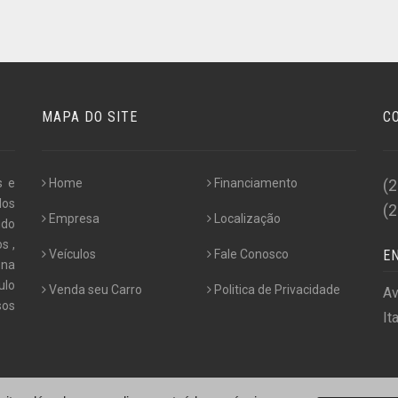
MAPA DO SITE
C
s e
Home
Financiamento
(
los
(
Empresa
Localização
udo
s ,
Veículos
Fale Conosco
E
 na
ulo
Venda seu Carro
Politica de Privacidade
Av
os
It