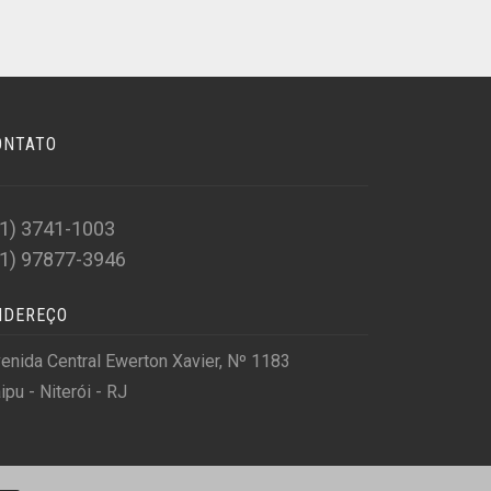
ONTATO
21) 3741-1003
21) 97877-3946
NDEREÇO
enida Central Ewerton Xavier, Nº 1183
aipu - Niterói - RJ