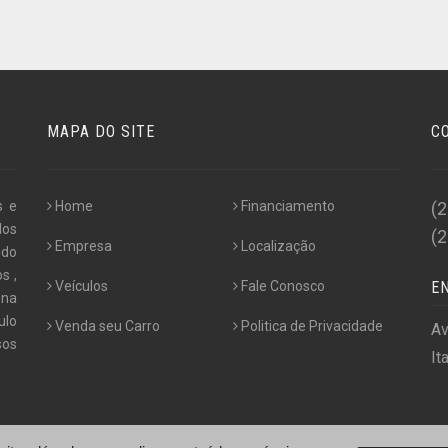
MAPA DO SITE
C
s e
Home
Financiamento
(
los
(
Empresa
Localização
udo
s ,
Veículos
Fale Conosco
E
 na
ulo
Venda seu Carro
Politica de Privacidade
Av
os
It