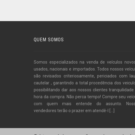
QUEM SOMOS
Somos especializados na venda de veículos novo
usados, nacionais e importados. Todos nossos veícu
são revisados criteriosamente, periciados com la
cautelar , garantindo a total procedência dos veiculo
possibilitando dar aos nossos clientes tranquilidade
hora da compra. Não perca tempo! Compre seu veíc
com quem mais entende do assunto. Noss
vendedores terão o prazer em atendê-l
[...]